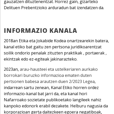
gauzatzen dituztenentzat. Horrez gain, gizarteko
Delituen Prebentzioko arduradun bat izendatzen da.
INFORMAZIO KANALA
2018an Etika eta Jokabide Kodea onartzearekin batera,
kanal etiko bat gaitu zen pertsona juridikoarentzat
soilik ondorio penalak zituzten praktikak , portaerak ,
ekintzak edo ez-egiteak jakinarazteko.
2023an,
arau-hausteei eta ustelkeriaren aurkako
borrokari buruzko informazioa ematen duten
pertsonen babesa arautzen duen 2/2023 Legea
,
indarrean sartu zenean, Kanal Etiko horren ordez
informazio-kanal bat jarri da, eta kanal hori
Nafarroako sozietate publikoetako langileek nahiz
kanpoko edonork erabil dezakete. Helburu nagusia da
korporazioan gerta daitezkeen egoera negatiboak,