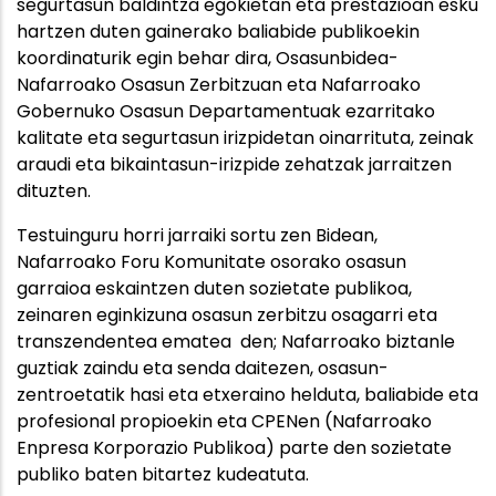
segurtasun baldintza egokietan eta prestazioan esku
hartzen duten gainerako baliabide publikoekin
koordinaturik egin behar dira, Osasunbidea-
Nafarroako Osasun Zerbitzuan eta Nafarroako
Gobernuko Osasun Departamentuak ezarritako
kalitate eta segurtasun irizpidetan oinarrituta, zeinak
araudi eta bikaintasun-irizpide zehatzak jarraitzen
dituzten.
Testuinguru horri jarraiki sortu zen Bidean,
Nafarroako Foru Komunitate osorako osasun
garraioa eskaintzen duten sozietate publikoa,
zeinaren eginkizuna osasun zerbitzu osagarri eta
transzendentea ematea den; Nafarroako biztanle
guztiak zaindu eta senda daitezen, osasun-
zentroetatik hasi eta etxeraino helduta, baliabide eta
profesional propioekin eta CPENen (Nafarroako
Enpresa Korporazio Publikoa) parte den sozietate
publiko baten bitartez kudeatuta.