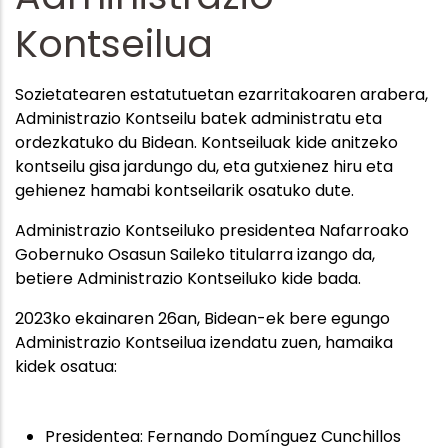
Kontseilua
Sozietatearen estatutuetan ezarritakoaren arabera,
Administrazio Kontseilu batek administratu eta
ordezkatuko du Bidean. Kontseiluak kide anitzeko
kontseilu gisa jardungo du, eta gutxienez hiru eta
gehienez hamabi kontseilarik osatuko dute.
Administrazio Kontseiluko presidentea Nafarroako
Gobernuko Osasun Saileko titularra izango da,
betiere Administrazio Kontseiluko kide bada.
2023ko ekainaren 26an, Bidean-ek bere egungo
Administrazio Kontseilua izendatu zuen, hamaika
kidek osatua:
Presidentea: Fernando Domínguez Cunchillos