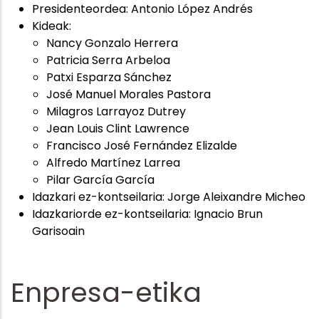
Presidenteordea: Antonio López Andrés
Kideak:
Nancy Gonzalo Herrera
Patricia Serra Arbeloa
Patxi Esparza Sánchez
José Manuel Morales Pastora
Milagros Larrayoz Dutrey
Jean Louis Clint Lawrence
Francisco José Fernández Elizalde
Alfredo Martínez Larrea
Pilar García García
Idazkari ez-kontseilaria: Jorge Aleixandre Micheo
Idazkariorde ez-kontseilaria: Ignacio Brun
Garisoain
Enpresa-etika