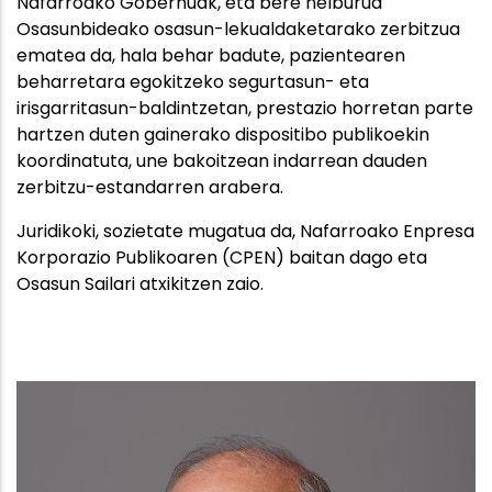
Nafarroako Gobernuak, eta bere helburua
Osasunbideako osasun-lekualdaketarako zerbitzua
ematea da, hala behar badute, pazientearen
beharretara egokitzeko segurtasun- eta
irisgarritasun-baldintzetan, prestazio horretan parte
hartzen duten gainerako dispositibo publikoekin
koordinatuta, une bakoitzean indarrean dauden
zerbitzu-estandarren arabera.
Juridikoki, sozietate mugatua da, Nafarroako Enpresa
Korporazio Publikoaren (CPEN) baitan dago eta
Osasun Sailari atxikitzen zaio.