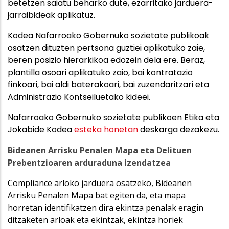
betetzen saiatu beharko dute, ezarritako jarduera-
jarraibideak aplikatuz.
Kodea Nafarroako Gobernuko sozietate publikoak
osatzen dituzten pertsona guztiei aplikatuko zaie,
beren posizio hierarkikoa edozein dela ere. Beraz,
plantilla osoari aplikatuko zaio, bai kontratazio
finkoari, bai aldi baterakoari, bai zuzendaritzari eta
Administrazio Kontseiluetako kideei.
Nafarroako Gobernuko sozietate publikoen Etika eta
Jokabide Kodea
esteka honetan
deskarga dezakezu.
Bideanen Arrisku Penalen Mapa eta Delituen
Prebentzioaren arduraduna izendatzea
Compliance arloko jarduera osatzeko, Bideanen
Arrisku Penalen Mapa bat egiten da, eta mapa
horretan identifikatzen dira ekintza penalak eragin
ditzaketen arloak eta ekintzak, ekintza horiek