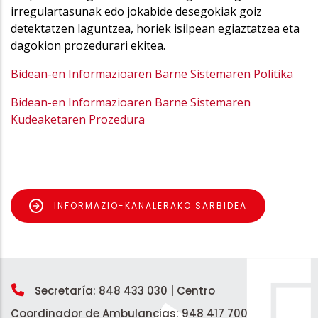
irregulartasunak edo jokabide desegokiak goiz
detektatzen laguntzea, horiek isilpean egiaztatzea eta
dagokion prozedurari ekitea.
Bidean-en Informazioaren Barne Sistemaren Politika
Bidean-en Informazioaren Barne Sistemaren
Kudeaketaren Prozedura
INFORMAZIO-KANALERAKO SARBIDEA
Secretaría: 848 433 030 |
Centro
Coordinador de Ambulancias: 948 417 700