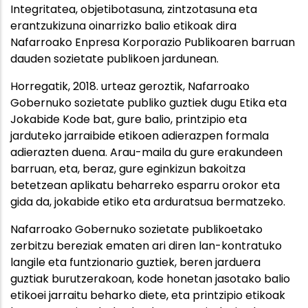
Integritatea, objetibotasuna, zintzotasuna eta
erantzukizuna oinarrizko balio etikoak dira
Nafarroako Enpresa Korporazio Publikoaren barruan
dauden sozietate publikoen jardunean.
Horregatik, 2018. urteaz geroztik, Nafarroako
Gobernuko sozietate publiko guztiek dugu Etika eta
Jokabide Kode bat, gure balio, printzipio eta
jarduteko jarraibide etikoen adierazpen formala
adierazten duena. Arau-maila du gure erakundeen
barruan, eta, beraz, gure eginkizun bakoitza
betetzean aplikatu beharreko esparru orokor eta
gida da, jokabide etiko eta arduratsua bermatzeko.
Nafarroako Gobernuko sozietate publikoetako
zerbitzu bereziak ematen ari diren lan-kontratuko
langile eta funtzionario guztiek, beren jarduera
guztiak burutzerakoan, kode honetan jasotako balio
etikoei jarraitu beharko diete, eta printzipio etikoak