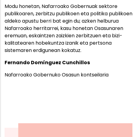
Modu honetan, Nafarroako Gobernuak sektore
publikoaren, zerbitzu publikoen eta politika publikoen
aldeko apustu berri bat egin du; azken helburua
Nafarroako herritarrei, kasu honetan Osasunaren
eremuan, eskaintzen zaizkien zerbitzuen eta bizi-
kalitatearen hobekuntza izanik eta pertsona
sistemaren erdigunean kokatuz.
Fernando Domínguez Cunchillos
Nafarroako Gobernuko Osasun kontseilaria