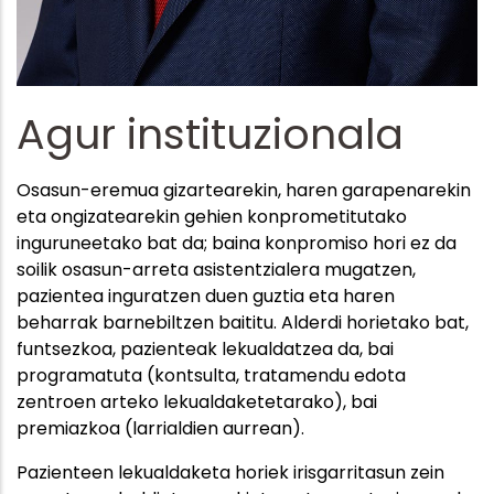
Agur instituzionala
Osasun-eremua gizartearekin, haren garapenarekin
eta ongizatearekin gehien konprometitutako
inguruneetako bat da; baina konpromiso hori ez da
soilik osasun-arreta asistentzialera mugatzen,
pazientea inguratzen duen guztia eta haren
beharrak barnebiltzen baititu. Alderdi horietako bat,
funtsezkoa, pazienteak lekualdatzea da, bai
programatuta (kontsulta, tratamendu edota
zentroen arteko lekualdaketetarako), bai
premiazkoa (larrialdien aurrean).
Pazienteen lekualdaketa horiek irisgarritasun zein